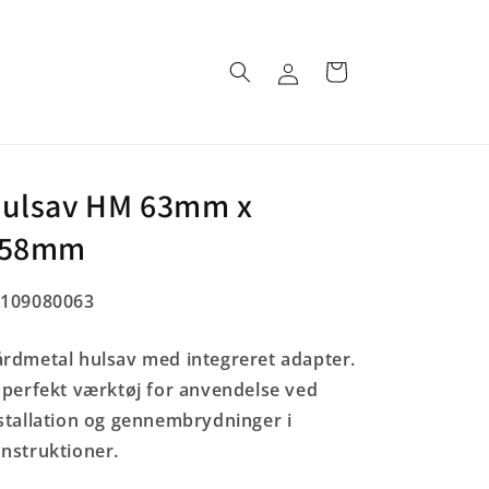
Log
Indkøbskurv
ind
ulsav HM 63mm x
L58mm
U:
5109080063
rdmetal hulsav med integreret adapter.
 perfekt værktøj for anvendelse ved
stallation og gennembrydninger i
nstruktioner.