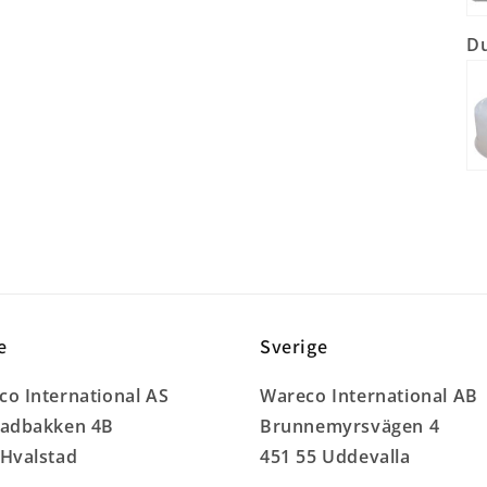
Du
e
Sverige
o International AS
Wareco International AB
tadbakken 4B
Brunnemyrsvägen 4
 Hvalstad
451 55 Uddevalla