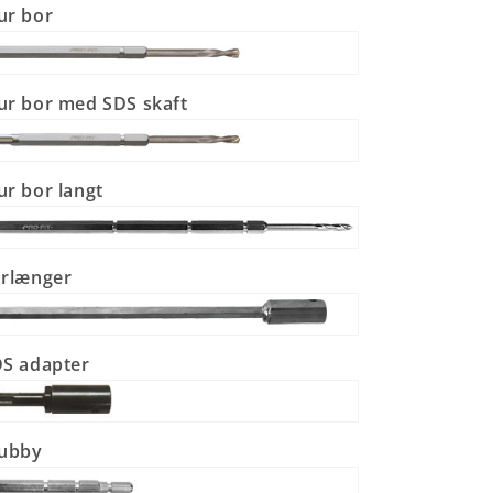
ur bor
r bor med SDS skaft
r bor langt
rlænger
S adapter
tubby