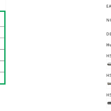
EA
NO
DB
Hu
HS
HS
HS