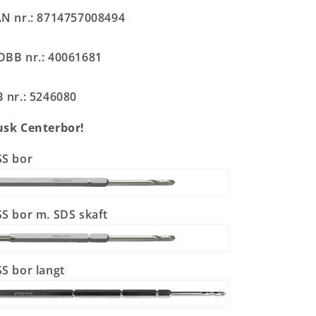
N nr.: 8714757008494
BB nr.: 40061681
 nr.: 5246080
sk Centerbor!
S bor
S bor m. SDS skaft
S bor langt