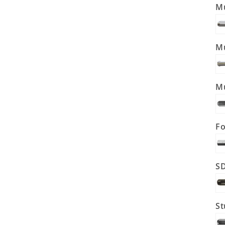
M
Mu
Mu
Fo
SD
S