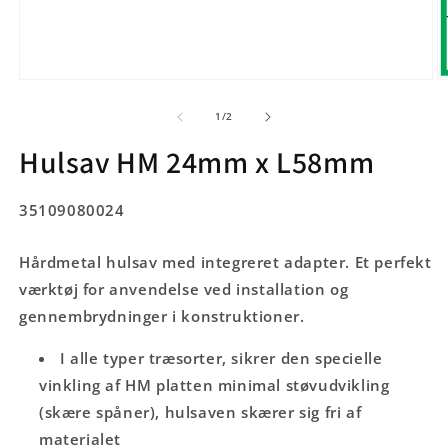
Åbn
Å
mediet
m
1
2
af
1
/
2
i
i
modus
m
Hulsav HM 24mm x L58mm
SKU:
35109080024
Hårdmetal hulsav med integreret adapter. Et perfekt
værktøj for anvendelse ved installation og
gennembrydninger i konstruktioner.
I alle typer træsorter, sikrer den specielle
vinkling af HM platten minimal støvudvikling
(skære spåner), hulsaven skærer sig fri af
materialet