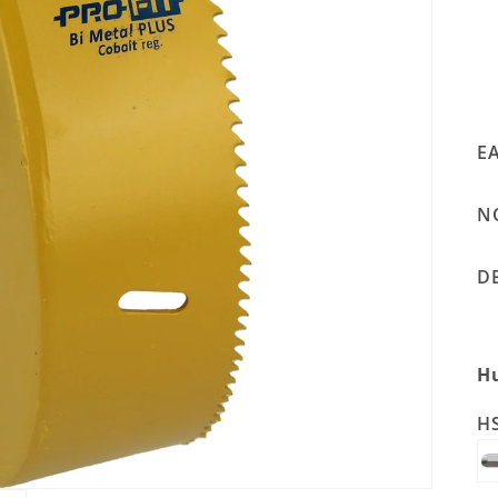
EA
NO
DB
Hu
HS