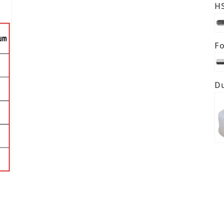
HS
Fo
Du