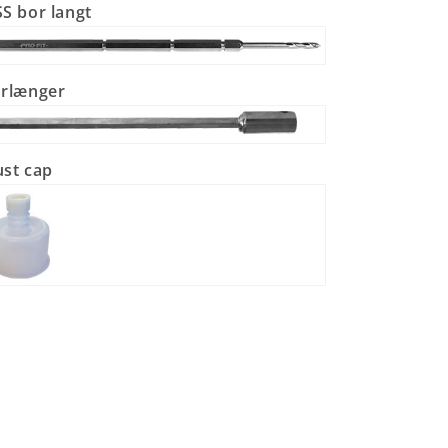
S bor langt
rlænger
st cap