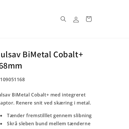
Log
Indkøbskurv
ind
ulsav BiMetal Cobalt+
168mm
U:
5109051168
lsav BiMetal Cobalt+ med integreret
aptor. Renere snit ved skæring i metal.
Tænder fremstilllet gennem slibning
Skrå sleben bund mellem tænderne