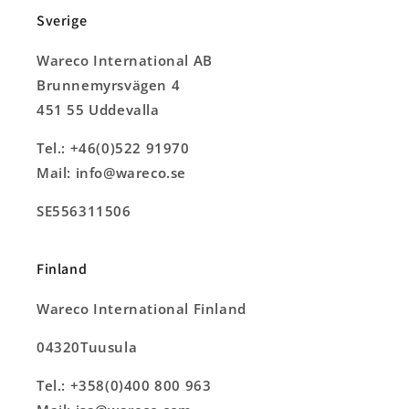
Sverige
Wareco International AB
Brunnemyrsvägen 4
451 55 Uddevalla
Tel.: +46(0)522 91970
Mail: info@wareco.se
SE556311506
Finland
Wareco International Finland
04320Tuusula
Tel.: +358(0)400 800 963