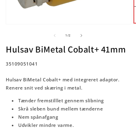
Åbn
Å
mediet
m
1
2
af
1
/
2
i
i
modus
m
Hulsav BiMetal Cobalt+ 41mm
SKU:
35109051041
Hulsav BiMetal Cobalt+ med integreret adaptor.
Renere snit ved skæring i metal.
Tænder fremstilllet gennem slibning
Skrå sleben bund mellem tænderne
Nem spånafgang
Udvikler mindre varme.