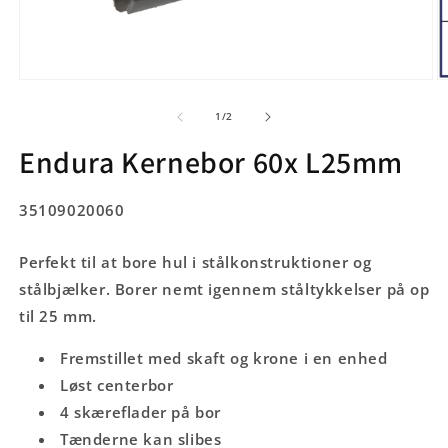
Åbn
Å
mediet
m
1
2
af
1
/
2
i
i
modus
m
Endura Kernebor 60x L25mm
SKU:
35109020060
Perfekt til at bore hul i stålkonstruktioner og
stålbjælker. Borer nemt igennem ståltykkelser på op
til 25 mm.
Fremstillet med skaft og krone i en enhed
Løst centerbor
4 skæreflader på bor
Tænderne kan slibes