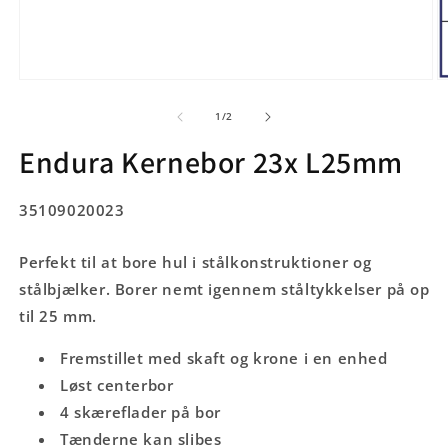
Åbn
Å
mediet
m
1
2
af
1
/
2
i
i
modus
m
Endura Kernebor 23x L25mm
SKU:
35109020023
Perfekt til at bore hul i stålkonstruktioner og
stålbjælker. Borer nemt igennem ståltykkelser på op
til 25 mm.
Fremstillet med skaft og krone i en enhed
Løst centerbor
4 skæreflader på bor
Tænderne kan slibes