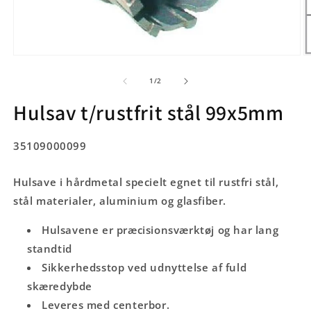
Åbn
Å
mediet
m
1
2
af
1
/
2
i
i
modus
m
Hulsav t/rustfrit stål 99x5mm
SKU:
35109000099
Hulsave i hårdmetal specielt egnet til rustfri stål,
stål materialer, aluminium og glasfiber.
Hulsavene er præcisionsværktøj og har lang
standtid
Sikkerhedsstop ved udnyttelse af fuld
skæredybde
Leveres med centerbor.