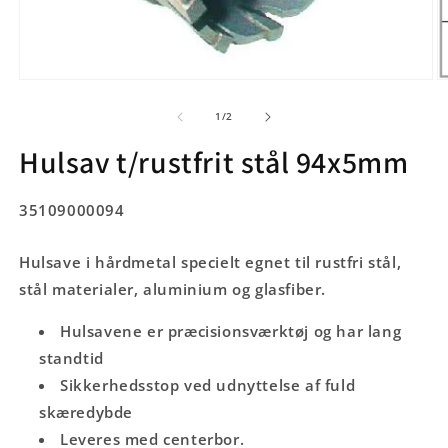
Åbn
Å
mediet
m
1
2
af
1
/
2
i
i
modus
m
Hulsav t/rustfrit stål 94x5mm
SKU:
35109000094
Hulsave i hårdmetal specielt egnet til rustfri stål,
stål materialer, aluminium og glasfiber.
Hulsavene er præcisionsværktøj og har lang
standtid
Sikkerhedsstop ved udnyttelse af fuld
skæredybde
Leveres med centerbor.