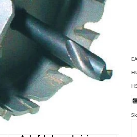
EA
HU
HS
S