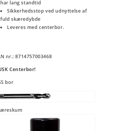
har lang standtid
Sikkerhedsstop ved udnyttelse af
fuld skæredybde
Leveres med centerbor.
N nr.: 8714757003468
SK Centerbor!
S bor
kæreskum