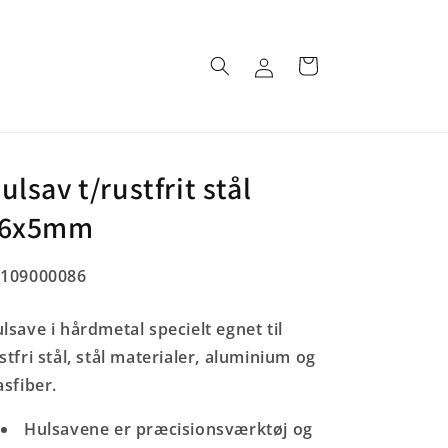
Log
Indkøbskurv
ind
ulsav t/rustfrit stål
6x5mm
U:
5109000086
lsave i hårdmetal specielt egnet til
stfri stål, stål materialer, aluminium og
asfiber.
Hulsavene er præcisionsværktøj og