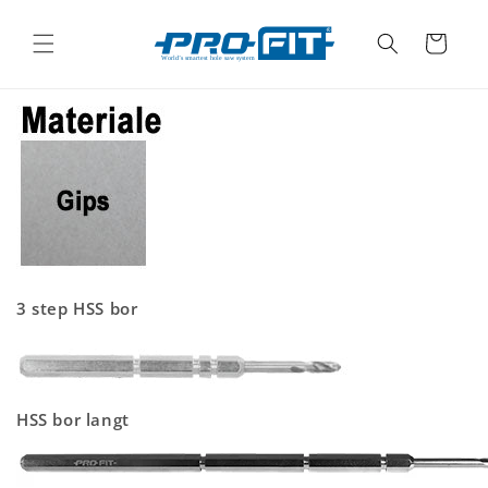
Gå til
indhold
Indkøbskurv
3 step HSS bor
HSS bor langt