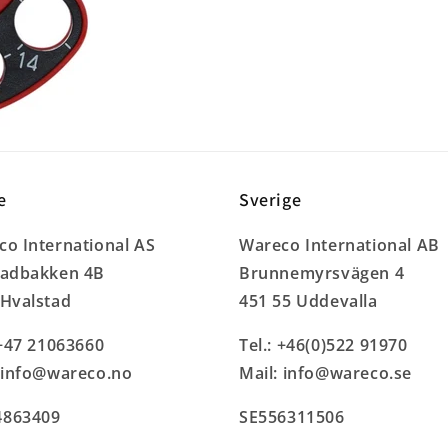
e
Sverige
o International AS
Wareco International AB
tadbakken 4B
Brunnemyrsvägen 4
 Hvalstad
451 55 Uddevalla
 +47 21063660
Tel.: +46(0)522 91970
: info@wareco.no
Mail: info@wareco.se
863409
SE556311506