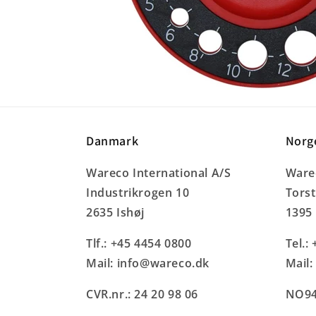
Danmark
Norg
Wareco International A/S
Warec
Industrikrogen 10
Tors
2635 Ishøj
1395
Tlf.: +45 4454 0800
Tel.:
Mail: info@wareco.dk
Mail
CVR.nr.: 24 20 98 06
NO94