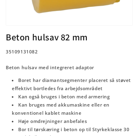
Åbn
mediet
Beton hulsav 82 mm
1
i
modus
SKU:
35109131082
Beton hulsav med integreret adaptor
Boret har diamantsegmenter placeret så støvet
effektivt bortledes fra arbejdsområdet
Kan også bruges i beton med armering
Kan bruges med akkumaskine eller en
konventionel kablet maskine
Høje omdrejninger anbefales
Bor til tørskæring i beton op til Styrkeklasse 30