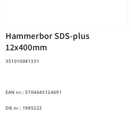
Åbn
mediet
Hammerbor SDS-plus
1
i
12x400mm
modus
SKU:
351010081331
EAN nr.: 5704645124491
DB nr.: 1985222